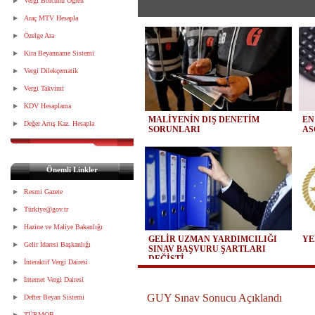
Vergi Borcunu Öğren
Araç MTV Hesapla
Özelge Ara
Kira Beyanname Sistemi
Vergi Dilekçematik
Vergi Takvimi
KDV Hesaplama
MALİYENİN DIŞ DENETİM
EN
Değer Artış Kaz. Hesapla
SORUNLARI
AS
Önemli Linkler
Resmi Gazete
Türkiye@gov.tr
Hazine ve Maliye Bakanlığı
GELİR UZMAN YARDIMCILIĞI
YE
Gelir İdaresi Başkanlığı
SINAV BAŞVURU ŞARTLARI
DEĞİŞTİ
İnteraktif Vergi Dairesi
İnternet Vergi Dairesi
GUY Sınav Sonucu Açıklandı
Defter Beyan Sistemi
TÜRMOB