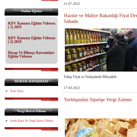
31.07.2022
Online Eğitim
Hazine ve Maliye Bakanlığı Fiyat Den
Sahada
KDV Kanunu Eğitim Videosu
( 1) 2019
KDV Kanunu Eğitim Videosu
( 2) 2019
Hesap Ve Bilanço Kavramları
Eğitim Videosu
Fahiş Fiyat ve Stokçularla Mücadele
HUKUK DANIŞMANI
17.04.2022
Bize Yazın
Yurtdışından Siparişe Vergi Zammı
Vergi Borcu Ödeme
Kredi Kartı İle Vergi Borcu Ödeme