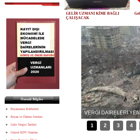
GELİR UZMANI KİME BAĞLI
Gel
ÇALIŞACAK
Önemli Bilgiler
LEBİ
Beyanname Rehberleri
VERGİ DAİRELERİ YEN
Beyan ve Ödeme Süreleri
Gelir Vergisi Tarifesi
1
2
3
4
Güncel KDV Oranları