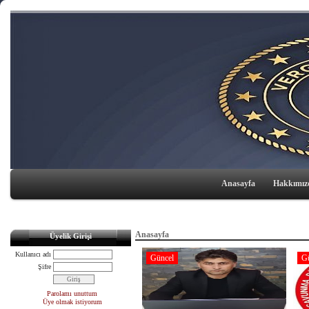
Anasayfa
Hakkımız
Anasayfa
Üyelik Girişi
Kullanıcı adı
Güncel
G
Şifre
Parolamı unuttum
Üye olmak istiyorum