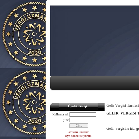
Gelir Vergisi Tarifesi
Üyelik Girişi
GELİR VERGİSİ 
Kullanıcı adı
Şifre
Gelir vergisine tabi ge
Parolamı unuttum
Üye olmak istiyorum