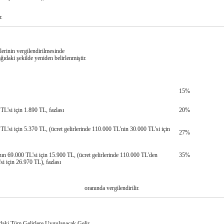
r.
rlerinin vergilendirilmesinde
ğıdaki şekilde yeniden belirlenmiştir.
15%
L'si için 1.890 TL, fazlası
20%
L'si için 5.370 TL, (ücret gelirlerinde 110.000 TL'nin 30.000 TL'si için
27%
ın 69.000 TL'si için 15.900 TL, (ücret gelirlerinde 110.000 TL'den
35%
si için 26.970 TL), fazlası
oranında vergilendirilir.
daki Tüm Gelirlere Uygulanacak Gelir