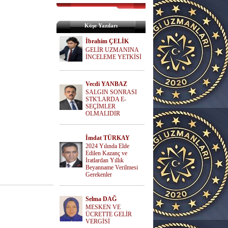
Köşe Yazıları
İbrahim ÇELİK
GELİR UZMANINA
İNCELEME YETKİSİ
Vecdi YANBAZ
SALGIN SONRASI
STK'LARDA E-
SEÇİMLER
OLMALIDIR
İmdat TÜRKAY
2024 Yılında Elde
Edilen Kazanç ve
İratlardan Yıllık
Beyanname Verilmesi
Gerekenler
Selma DAĞ
MESKEN VE
ÜCRETTE GELİR
VERGİSİ