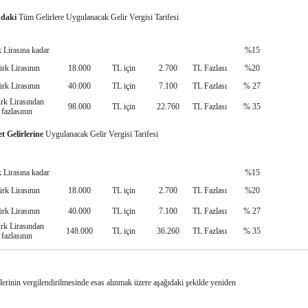
ndaki
Tüm Gelirlere Uygulanacak Gelir Vergisi Tarifesi
 Lirasına kadar
%15
ürk Lirasının
18.000
TL için
2.700
TL Fazlası
%20
ürk Lirasının
40.000
TL için
7.100
TL Fazlası
% 27
rk Lirasından
98.000
TL için
22.760
TL Fazlası
% 35
fazlasının
t Gelirlerine
Uygulanacak Gelir Vergisi Tarifesi
 Lirasına kadar
%15
ürk Lirasının
18.000
TL için
2.700
TL Fazlası
%20
ürk Lirasının
40.000
TL için
7.100
TL Fazlası
% 27
rk Lirasından
148.000
TL için
36.260
TL Fazlası
% 35
fazlasının
rlerinin vergilendirilmesinde
esas alınmak üzere aşağıdaki şekilde yeniden