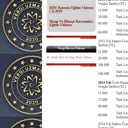
Vergisi Tarifesi (TL)
KDV Kanunu Eğitim Videosu
12.000
Türk Lir
( 2) 2019
29.000
Türk Lir
Hesap Ve Bilanço Kavramları
66.000
Türk Lir
Eğitim Videosu
Türk Lir
66.000
fazlasın
2015 Yılı Sadece Ücre
Tarifesi (TL)
Vergi Borcu Ödeme
12.000
Türk Lir
Kredi Kartı İle Vergi Borcu Ödeme
29.000
Türk Lir
106.000
Türk Lir
Türk Lir
106.000
fazlasın
2014 Yılı
Ücret Dışın
Vergisi Tarifesi (TL)
11.000
Türk Lir
27.000
Türk Lir
60.000
Türk Lir
Türk Lir
60.000
fazlasın
2014 Yılı Sadece Ücre