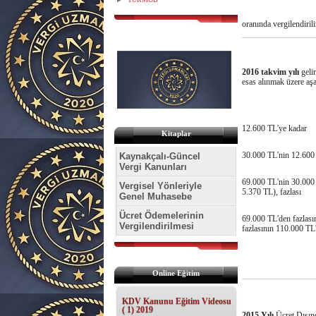
oranında vergilendirili
2016 takvim yılı
geli
esas alınmak üzere aşa
12.600 TL'ye kadar
Kitaplar
30.000 TL'nin 12.600 T
Kaynakçalı-Güncel
Vergi Kanunları
69.000 TL'nin 30.000 T
Vergisel Yönleriyle
5.370 TL), fazlası
Genel Muhasebe
Ücret Ödemelerinin
69.000 TL'den fazlasın
Vergilendirilmesi
fazlasının 110.000 TL'
Online Eğitim
KDV Kanunu Eğitim Videosu
( 1) 2019
2015 Yılı
Ücret Dışın