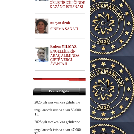
GELİŞTİRİCİLİĞİNDE
KAZANÇ İSTİSNASI
nurşan deniz
SİNEMA SANATI
Erdem YILMAZ
ENGELLİLERİN
ARAÇ ALIMINDA
ÇİFTE VERGİ
AVANTAJI
Pratik Bilgiler
2026 yılı mesken kira gelirlerine
uygulanacak istisna tutarı 58.000
TL
2025 yılı mesken kira gelirlerine
uygulanacak istisna tutarı 47.000