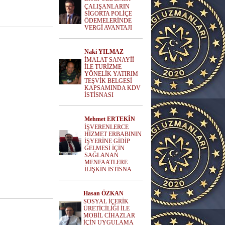
ÇALIŞANLARIN
SİGORTA POLİÇE
ÖDEMELERİNDE
VERGİ AVANTAJI
Naki YILMAZ
İMALAT SANAYİİ
İLE TURİZME
YÖNELİK YATIRIM
TEŞVİK BELGESİ
KAPSAMINDA KDV
İSTİSNASI
Mehmet ERTEKİN
İŞVERENLERCE
HİZMET ERBABININ
İŞYERİNE GİDİP
GELMESİ İÇİN
SAĞLANAN
MENFAATLERE
İLİŞKİN İSTİSNA
Hasan ÖZKAN
SOSYAL İÇERİK
ÜRETİCİLİĞİ İLE
MOBİL CİHAZLAR
İÇİN UYGULAMA