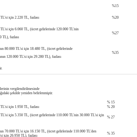
%15
L'si için 2.220 TL, fazlası
%20
L'si için 6.060 TL, (ücret gelirlerinde 120.000 TL'nin
%27
0 TL), fazlası
ın 80.000 TL'si için 18.480 TL, (ücret gelirlerinde
%35
nın 120.000 TL'si için 29.280 TL), fazlası
r.
rlerinin vergilendirilmesinde
ğıdaki şekilde yeniden belirlenmiştir.
% 15
TL'si için 1.950 TL, fazlası
% 20
L'si için 5.350 TL, (ücret gelirlerinde 110.000 TL'nin 30.000 TL'si için
% 27
ın 70.000 TL'si için 16.150 TL, (ücret gelirlerinde 110.000 TL'den
% 35
si için 26.950 TL), fazlası