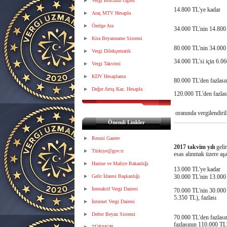
Vergi Borcunu Öğren
14.800 TL'ye kadar
Araç MTV Hesapla
Özelge Ara
34.000 TL'nin 14.800 T
Kira Beyanname Sistemi
80.000 TL'nin 34.000 T
Vergi Dilekçematik
34.000 TL'si için 6.06
Vergi Takvimi
KDV Hesaplama
80.000 TL'den fazlasın
Değer Artış Kaz. Hesapla
120.000 TL'den fazlası
oranında vergilendirili
Önemli Linkler
Resmi Gazete
2017 takvim yılı
geli
Türkiye@gov.tr
esas alınmak üzere aşa
Hazine ve Maliye Bakanlığı
13.000 TL'ye kadar
Gelir İdaresi Başkanlığı
30.000 TL'nin 13.000 
İnteraktif Vergi Dairesi
70.000 TL'nin 30.000 T
5.350 TL), fazlası
İnternet Vergi Dairesi
Defter Beyan Sistemi
70.000 TL'den fazlasın
fazlasının 110.000 TL'
TÜRMOB