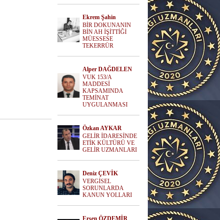
Ekrem Şahin
BİR DOKUNANIN
BİN AH İŞİTTİĞİ
MÜESSESE
TEKERRÜR
Alper DAĞDELEN
VUK 153/A
MADDESİ
KAPSAMINDA
TEMİNAT
UYGULANMASI
Özkan AYKAR
GELİR İDARESİNDE
ETİK KÜLTÜRÜ VE
GELİR UZMANLARI
Deniz ÇEVİK
VERGİSEL
SORUNLARDA
KANUN YOLLARI
Ersen ÖZDEMİR