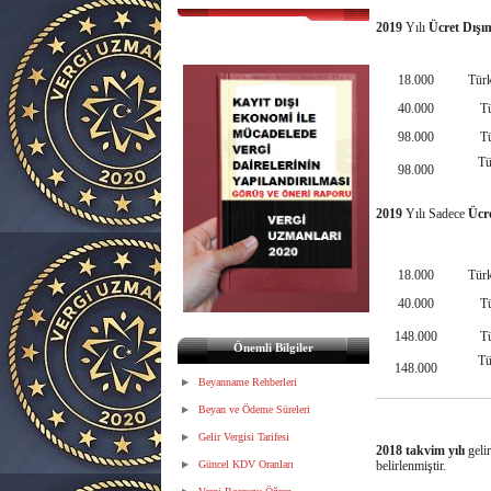
2019
Yılı
Ücret
Dışı
18.000
Türk
40.000
T
98.000
T
Tü
98.000
2019
Yılı
Sadece
Ücre
18.000
Türk
40.000
T
148.000
T
Önemli Bilgiler
Tü
148.000
Beyanname Rehberleri
Beyan ve Ödeme Süreleri
Gelir Vergisi Tarifesi
2018 takvim yılı
geli
Güncel KDV Oranları
belirlenmiştir.