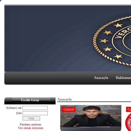
Anasayfa
Hakkımız
Anasayfa
Üyelik Girişi
Kullanıcı adı
Güncel
G
Şifre
Parolamı unuttum
Üye olmak istiyorum