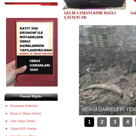
GELİR UZMANI KİME BAĞLI
Gel
ÇALIŞACAK
Önemli Bilgiler
LEBİ
Beyanname Rehberleri
VERGİ DAİRELERİ YEN
Beyan ve Ödeme Süreleri
Gelir Vergisi Tarifesi
1
2
3
4
Güncel KDV Oranları