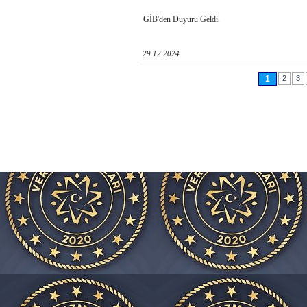
GİB'den Duyuru Geldi.
29.12.2024
1
2
3