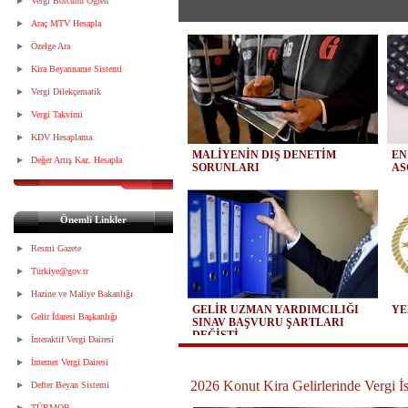
Vergi Borcunu Öğren
Araç MTV Hesapla
Özelge Ara
Kira Beyanname Sistemi
Vergi Dilekçematik
Vergi Takvimi
KDV Hesaplama
MALİYENİN DIŞ DENETİM
EN
Değer Artış Kaz. Hesapla
SORUNLARI
AS
Önemli Linkler
Resmi Gazete
Türkiye@gov.tr
Hazine ve Maliye Bakanlığı
GELİR UZMAN YARDIMCILIĞI
YE
Gelir İdaresi Başkanlığı
SINAV BAŞVURU ŞARTLARI
DEĞİŞTİ
İnteraktif Vergi Dairesi
İnternet Vergi Dairesi
2026 Konut Kira Gelirlerinde Vergi İs
Defter Beyan Sistemi
TÜRMOB