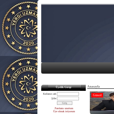
Anasayfa
Üyelik Girişi
Kullanıcı adı
Güncel
Şifre
Parolamı unuttum
Üye olmak istiyorum