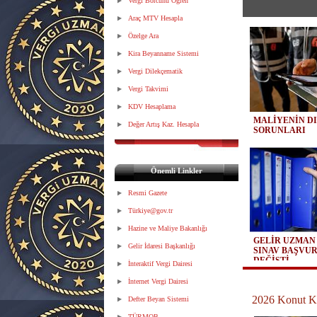
Vergi Borcunu Öğren
Araç MTV Hesapla
Özelge Ara
Kira Beyanname Sistemi
Vergi Dilekçematik
Vergi Takvimi
KDV Hesaplama
MALİYENİN D
Değer Artış Kaz. Hesapla
SORUNLARI
Önemli Linkler
Resmi Gazete
Türkiye@gov.tr
Hazine ve Maliye Bakanlığı
GELİR UZMAN
Gelir İdaresi Başkanlığı
SINAV BAŞVU
DEĞİŞTİ
İnteraktif Vergi Dairesi
İnternet Vergi Dairesi
2026 Konut Kir
Defter Beyan Sistemi
TÜRMOB