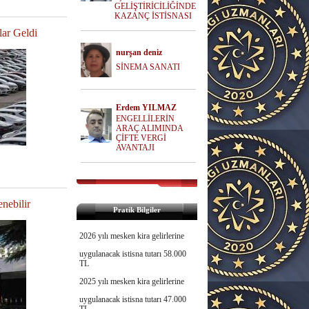
GELİŞTİRİCİLİĞİNDE
KAZANÇ İSTİSNASI
lar Geldi
nurşan deniz
SİNEMA SANATI
Erdem YILMAZ
ENGELLİLERİN
ARAÇ ALIMINDA
ÇİFTE VERGİ
AVANTAJI
nebilir
Pratik Bilgiler
2026 yılı mesken kira gelirlerine
uygulanacak istisna tutarı 58.000
TL
2025 yılı mesken kira gelirlerine
uygulanacak istisna tutarı 47.000