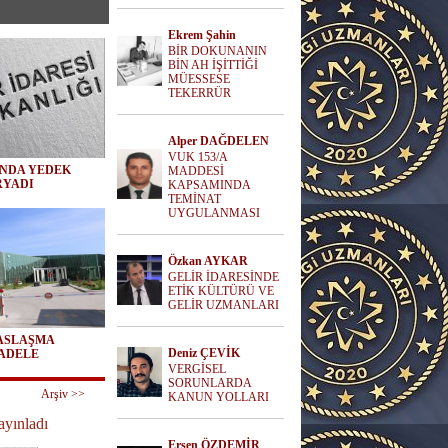
Ekrem Şahin
BİR DOKUNANIN
BİN AH İŞİTTİĞİ
MÜESSESE
TEKERRÜR
Alper DAĞDELEN
VUK 153/A
INDA YEDEK
MADDESİ
RYADI
KAPSAMINDA
TEMİNAT
UYGULANMASI
Özkan AYKAR
GELİR İDARESİNDE
ETİK KÜLTÜRÜ VE
GELİR UZMANLARI
SASLAŞMA
Deniz ÇEVİK
ADELE
VERGİSEL
SORUNLARDA
Arşiv >>
KANUN YOLLARI
ayınladı
Ersen ÖZDEMİR