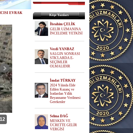
CISI EVRAK
Köşe Yazıları
İbrahim ÇELİK
GELİR UZMANINA
İNCELEME YETKİSİ
Vecdi YANBAZ
SALGIN SONRASI
STK'LARDA E-
SEÇİMLER
OLMALIDIR
İmdat TÜRKAY
2024 Yılında Elde
Edilen Kazanç ve
İratlardan Yıllık
Beyanname Verilmesi
Gerekenler
SAHTE BELGE DÜZENLEYENE FATURA LİMİTİ
Selma DAĞ
12
MESKEN VE
ÜCRETTE GELİR
VERGİSİ