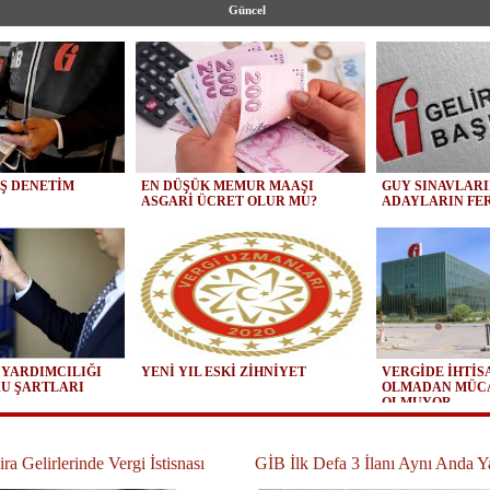
Güncel
IŞ DENETİM
EN DÜŞÜK MEMUR MAAŞI
GUY SINAVLAR
ASGARİ ÜCRET OLUR MU?
ADAYLARIN FE
 YARDIMCILIĞI
YENİ YIL ESKİ ZİHNİYET
VERGİDE İHTİ
RU ŞARTLARI
OLMADAN MÜC
OLMUYOR
a Gelirlerinde Vergi İstisnası
GİB İlk Defa 3 İlanı Aynı Anda Y