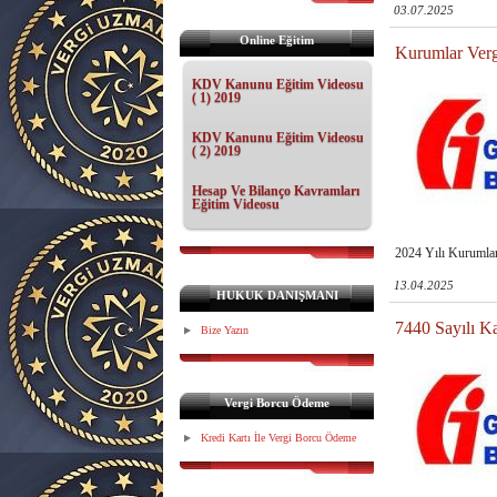
03.07.2025
Online Eğitim
Kurumlar Verg
KDV Kanunu Eğitim Videosu
( 1) 2019
KDV Kanunu Eğitim Videosu
( 2) 2019
Hesap Ve Bilanço Kavramları
Eğitim Videosu
2024 Yılı Kurumla
13.04.2025
HUKUK DANIŞMANI
7440 Sayılı K
Bize Yazın
Vergi Borcu Ödeme
Kredi Kartı İle Vergi Borcu Ödeme