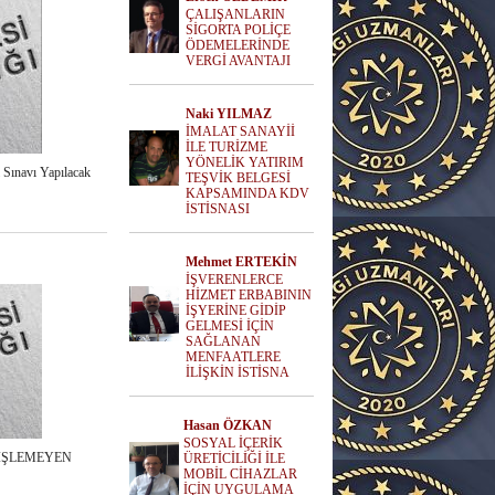
ÇALIŞANLARIN
SİGORTA POLİÇE
ÖDEMELERİNDE
VERGİ AVANTAJI
Naki YILMAZ
İMALAT SANAYİİ
İLE TURİZME
YÖNELİK YATIRIM
 Sınavı Yapılacak
TEŞVİK BELGESİ
KAPSAMINDA KDV
İSTİSNASI
Mehmet ERTEKİN
İŞVERENLERCE
HİZMET ERBABININ
İŞYERİNE GİDİP
GELMESİ İÇİN
SAĞLANAN
MENFAATLERE
İLİŞKİN İSTİSNA
Hasan ÖZKAN
SOSYAL İÇERİK
 İŞLEMEYEN
ÜRETİCİLİĞİ İLE
MOBİL CİHAZLAR
İÇİN UYGULAMA