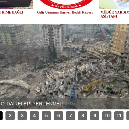
 KİME BAĞLI
Gelir Uzmanın Kariyer Hedefi Raporu
MÜDÜR YARDIM
ASİSTANI
Gİ DAİRELERİ YENİLENMELİ
2
3
4
5
6
7
8
9
10
11