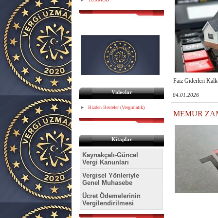
Faiz Giderleri Kal
Videolar
04.01.2026
Bizden Besteler (Vergimatik)
MEMUR ZAM
Kitaplar
Kaynakçalı-Güncel
Vergi Kanunları
Vergisel Yönleriyle
Genel Muhasebe
Ücret Ödemelerinin
Vergilendirilmesi