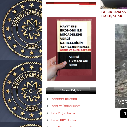
GELİR UZMANI
ÇALIŞACAK
Önemli Bilgiler
ARININ HAKLI TALEBİ
Beyanname Rehberleri
VER
Beyan ve Ödeme Süreleri
Gelir Vergisi Tarifesi
1
Güncel KDV Oranları